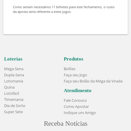
Uma das possibilidades existentes é fazer um fechamento de 60
dezenas que garante um prêmio de 16 pontos caso o jogador acerte
20 números. Para isso, o apostador precisaria usar somente 11
bilhetes.
A condição a ser cumprida para assegurar a premiação é que os 20
números sorteados estejam entre as 60 opções, não importando os
bilhetes em que foram assinaladas.
É importante deixar claro que isso não exclui a possibilidade de
ganhar o prêmio máximo. Caso as 20 dezenas estejam no mesmo
bilhete, o jogador leva a bolada principal do concurso.
Como seriam necessários 11 bilhetes para este fechamento, o custo
da aposta seria referente a estes jogos.