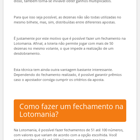
Antes de falar sobre fechamento, vamos passar rapidamente pelo
conceito de desdobramento, para facilitar o entendimento.
Fazer um desdobramento, basicamente, significa apostar com uma
quantidade de números superior à aposta mínima. Isso faz com que
ele aumente as chances de ganhar e tenha a possibilidade de
conquistar prêmios multiplicados.
No fechamento, isso também acontece, mas as combinações
repetidas são eliminadas, fazendo com que o apostador mantenha
boas chances de ganhar, mas com um custo menor de aposta. Além
disso, também torna-se inviável obter ganhos multiplicados.
Para que isso seja possível, as dezenas não são todas utilizadas no
mesmo bilhete, mas, sim, distribuídas entre diferentes apostas.
É justamente por este motivo que é possível fazer um fechamento na
Lotomania. Afinal, a loteria não permite jogar com mais de 50
dezenas no mesmo volante, o que impede a realização de um
desdobramento.