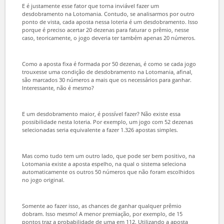
composto por 100 dezenas e o jogador deve escolher 50 delas para
concorrer ao prêmio.
Diferente da maioria das loterias da, na Lotomania não é possível
selecionar mais números para aumentar as chances de ganhar.
E é justamente esse fator que torna inviável fazer um
desdobramento na Lotomania. Contudo, se analisarmos por outro
ponto de vista, cada aposta nessa loteria é um desdobramento. Isso
porque é preciso acertar 20 dezenas para faturar o prêmio, nesse
caso, teoricamente, o jogo deveria ter também apenas 20 números.
Como a aposta fixa é formada por 50 dezenas, é como se cada jogo
trouxesse uma condição de desdobramento na Lotomania, afinal,
são marcados 30 números a mais que os necessários para ganhar.
Interessante, não é mesmo?
E um desdobramento maior, é possível fazer? Não existe essa
possibilidade nesta loteria. Por exemplo, um jogo com 52 dezenas
selecionadas seria equivalente a fazer 1.326 apostas simples.