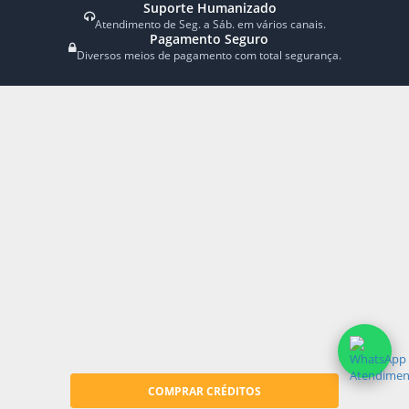
Links rápidos
Mega-Sena
Lotofácil
Quina
Dupla Sena
Resultados
Premiações
GJS Empreendedorismo Digital
LTDA | CNPJ: 20.747.907/0001-
26 | Rua 14 Quadra 34 GO.
72979-000
Copyright© 2014-2026 Lotérica
Premiada - Todos os direitos
reservados.
Fácil e Rápido
Sua conveniência on-line.
Prêmio Facilitado
Receba seus prêmios na conta.
Suporte Humanizado
Atendimento de Seg. a Sáb. em vários canais.
Pagamento Seguro
Diversos meios de pagamento com total segurança.