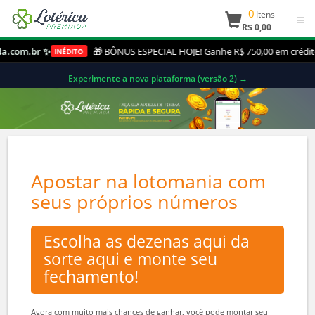
0
Itens
R$ 0,00
.com.br ✨
🎁 BÔNUS ESPECIAL HOJE! Ganhe R$ 750,00 em crédit
INÉDITO
Experimente a nova plataforma (versão 2) →
Apostar na lotomania com
seus próprios números
Escolha as dezenas aqui da
sorte aqui e monte seu
fechamento!