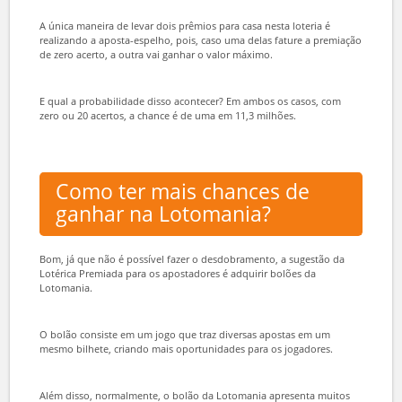
faixas de premiação de determinada loteria.
Na Lotomania, ganha quem acertar de 20 a 15 dezenas sorteadas e
também zerando a aposta, ou seja, não marcando nenhum ponto.
Porém, como não existe a possibilidade de jogar com
desdobramento na Lotomania, também fica inviável ter ganhos
multiplicados.
A única maneira de levar dois prêmios para casa nesta loteria é
realizando a aposta-espelho, pois, caso uma delas fature a premiação
de zero acerto, a outra vai ganhar o valor máximo.
E qual a probabilidade disso acontecer? Em ambos os casos, com
zero ou 20 acertos, a chance é de uma em 11,3 milhões.
Como ter mais chances de
ganhar na Lotomania?