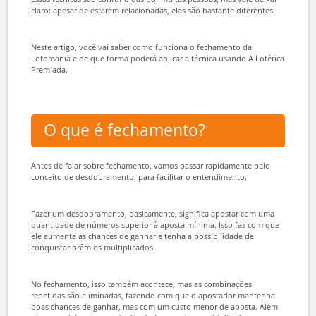
da Lotomania e como você
pode garantir prêmios
Veja como funciona o fechamento e entenda de que maneira é
possível aplicar essa técnica
Apostadores mais avançados, em geral, procuram entender melhor
sobre estratégias de aposta como fechamento e desdobramento.
Essas técnicas são confundidas por muitas pessoas, mas vale deixar
claro: apesar de estarem relacionadas, elas são bastante diferentes.
Neste artigo, você vai saber como funciona o fechamento da
Lotomania e de que forma poderá aplicar a técnica usando A Lotérica
Premiada.
O que é fechamento?