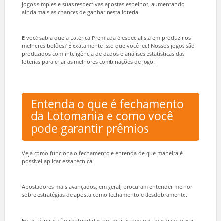
Bom, já que não é possível fazer o desdobramento, a sugestão da
Lotérica Premiada para os apostadores é adquirir bolões da
Lotomania.
O bolão consiste em um jogo que traz diversas apostas em um
mesmo bilhete, criando mais oportunidades para os jogadores.
Além disso, normalmente, o bolão da Lotomania apresenta muitos
jogos simples e suas respectivas apostas espelhos, aumentando
ainda mais as chances de ganhar nesta loteria.
E você sabia que a Lotérica Premiada é especialista em produzir os
melhores bolões? É exatamente isso que você leu! Nossos jogos são
produzidos com inteligência de dados e análises estatísticas das
loterias para criar as melhores combinações de jogo.
Entenda o que é fechamento