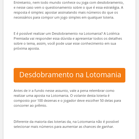
Essa técnica é muito utilizada por jogadores de loterias experientes,
que sabem as vantagens desse recurso e desejam gerar ganhos
multiplicados.
Entretanto, nem todo mundo conhece ou joga com desdobramento,
e nesse caso vem o questionamento sobre o que é essa estratégia. A
resposta é simples: apostar assinalando mais números do que os
necessários para compor um jogo simples em qualquer loteria.
E é possível realizar um Desdobramento na Lotomania? A Lotérica
Premiada vai responder essa dúvida e apresentar todos os detalhes
sobre o tema, assim, você pode usar esse conhecimento em sua
próxima aposta.
Desdobramento na Lotomania
Antes de ir a fundo nesse assunto, vale a pena relembrar como
realizar uma aposta na Lotomania. O volante desta loteria é