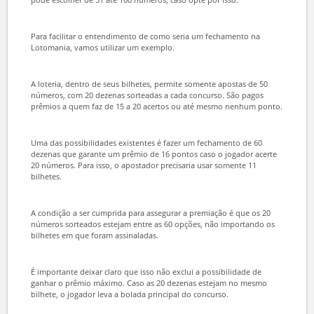
Esta técnica tem ainda outra vantagem bastante interessante.
Dependendo do fechamento realizado, é possível garantir prêmios
caso o apostador consiga cumprir os critérios da aposta.
Como fazer um fechamento na
Lotomania?
Na Lotomania, é possível fazer fechamentos de 51 até 100 números,
com valores que variam de acordo com a opção escolhida. Você
pode escolher de 51 até 100 números, caso opte por isso.
Para facilitar o entendimento de como seria um fechamento na
Lotomania, vamos utilizar um exemplo.
A loteria, dentro de seus bilhetes, permite somente apostas de 50
números, com 20 dezenas sorteadas a cada concurso. São pagos
prêmios a quem faz de 15 a 20 acertos ou até mesmo nenhum ponto.