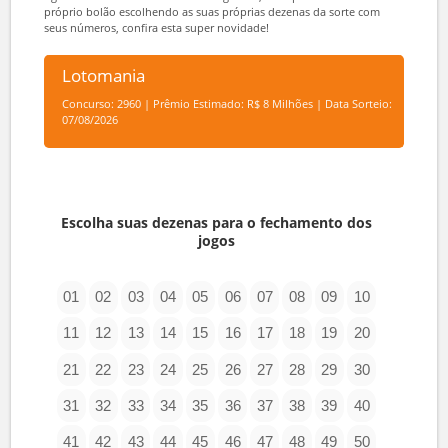
Agora com muito mais chances de ganhar, você pode montar seu
próprio bolão escolhendo as suas próprias dezenas da sorte com
seus números, confira esta super novidade!
Lotomania
Concurso: 2960 | Prêmio Estimado: R$ 8 Milhões | Data Sorteio:
07/08/2026
Escolha suas dezenas para o fechamento dos
jogos
01
02
03
04
05
06
07
08
09
10
11
12
13
14
15
16
17
18
19
20
21
22
23
24
25
26
27
28
29
30