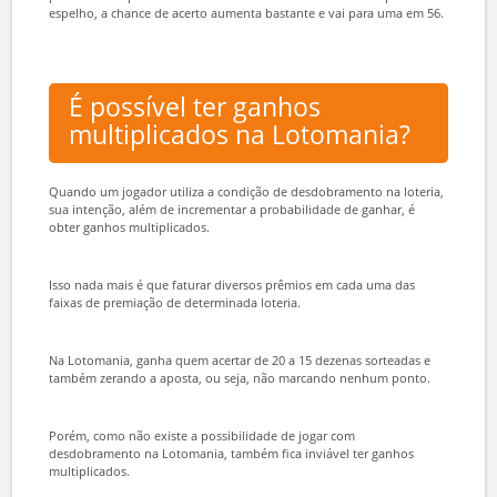
Mas como tudo tem um outro lado, que pode ser bem positivo, na
Lotomania existe a aposta espelho, na qual o sistema seleciona
automaticamente os outros 50 números que não foram escolhidos
no jogo original.
Somente ao fazer isso, as chances de ganhar qualquer prêmio
dobram. Isso mesmo! A menor premiação, por exemplo, de 15
pontos traz a probabilidade de uma em 112. Utilizando a aposta
espelho, a chance de acerto aumenta bastante e vai para uma em 56.
É possível ter ganhos
multiplicados na Lotomania?
Quando um jogador utiliza a condição de desdobramento na loteria,
sua intenção, além de incrementar a probabilidade de ganhar, é
obter ganhos multiplicados.
Isso nada mais é que faturar diversos prêmios em cada uma das