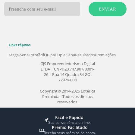
Loterias
Produtos
Mega-Sena
Bolões
Dupla-Sena
Faça seu Jogo
Lotomania
Faça seu Bolão da Mega da Virada
Quina
Atendimento
Lotofácil
Timemania
Fale Conosco
Dia de Sorte
Como Apostar
Super Sete
Indique um Amigo
Receba Notícias
ENVIAR