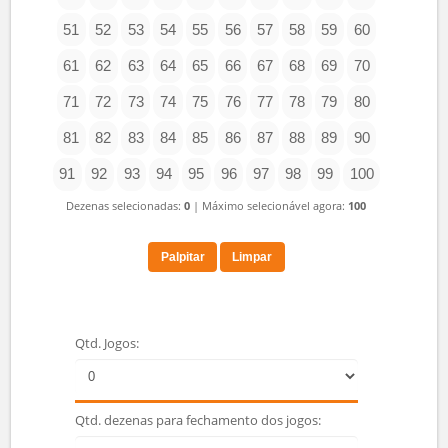
31
32
33
34
35
36
37
38
39
40
41
42
43
44
45
46
47
48
49
50
51
52
53
54
55
56
57
58
59
60
61
62
63
64
65
66
67
68
69
70
71
72
73
74
75
76
77
78
79
80
81
82
83
84
85
86
87
88
89
90
91
92
93
94
95
96
97
98
99
100
Dezenas selecionadas:
0
| Máximo selecionável agora:
100
Palpitar
Limpar
Qtd. Jogos: