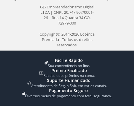
VALOR TOTAL:
R$ 0,00
Loterias
Produtos
Mega-Sena
Bolões
Dupla-Sena
Faça seu Jogo
Lotomania
Faça seu Bolão da Mega da Virada
Quina
Atendimento
Lotofácil
Timemania
Fale Conosco
Dia de Sorte
Como Apostar
Super Sete
Indique um Amigo
Receba Notícias