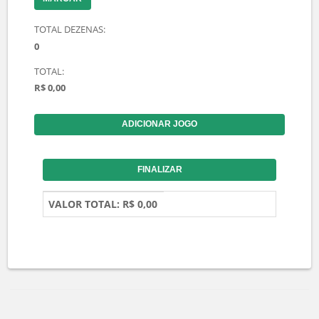
Faça seu Jogo na Mega da
Virada 2026
Concurso: 3100 | Prêmio Estimado: R$
1.000.000.000,00 | Data Sorteio: 31/12/2026
ESCOLHA SUAS DEZENAS
01
02
03
04
05
06
07
08
09
10
11
12
13
14
15
16
17
18
19
20
21
22
23
24
25
26
27
28
29
30
31
32
33
34
35
36
37
38
39
40
41
42
43
44
45
46
47
48
49
50
51
52
53
54
55
56
57
58
59
60
Mínimo dezenas:
6