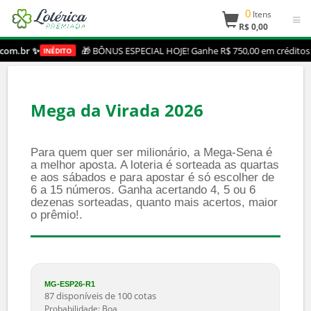
0
Itens
R$ 0,00
 ✨
🎁 BÔNUS ESPECIAL HOJE! Ganhe R$ 750,00 em créditos extra
INÉDITO
Mega da Virada 2026
Para quem quer ser milionário, a Mega-Sena é
a melhor aposta. A loteria é sorteada as quartas
e aos sábados e para apostar é só escolher de
6 a 15 números. Ganha acertando 4, 5 ou 6
dezenas sorteadas, quanto mais acertos, maior
o prêmio!.
VER
GRUPOS
JOGO
COMPRAR
VALOR
COTAS
MG-ESP26-R1