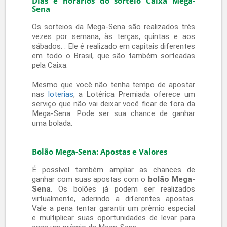
anúncio. Os prêmios dados aos vencedores
correspondem a 32,2% da renda total das
apostas. 35% dele vai para quem marcou os
seis pontos. 19% são destinados a quem
assinalou a quina e 19% para os acertadores de
quadra.
Além disso, desse total, 22% são acumulados
para sorteios de final 0 ou 5, e 5% são
separados para o sorteio especial de final de
ano, com uma premiação ainda maior.
Resultado Mega-Sena
O
resultado da Mega-Sena
é divulgado tanto
nas lotéricas da Caixa quanto na internet. A
consulta pode ser feita no site da Lotérica
Premiada. No site, você tem a possibilidade de
pesquisar também os jogos passados e se
certificar de que não perdeu nenhuma aposta.
Os valores expiram depois de 90 dias, por isso é