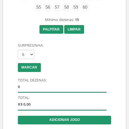
FAÇA SEU BOLÃO
Atenção:
O prazo limite para apostar com seus próprios
números no dia do sorteio é até às 17:00 horas, e aos
sábados até às 15:00 horas.
Faça seu Jogo na Mega Sena
Concurso:
3042
| Prêmio Estimado:
R$ 165
Milhões
| Data Sorteio:
08/08/2026
ESCOLHA SUAS DEZENAS
01
02
03
04
05
06
07
08
09
10
11
12
13
14
15
16
17
18
19
20
21
22
23
24
25
26
27