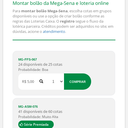
Montar bolão da Mega-Sena e loteria online
Para
montar bolão Mega-Sena
, escolha cotas em grupos
disponíveis ou use a opção de criar bolão conforme as
regras das Loterias Caixa. O
registro
segue o fluxo da
lotérica parceira. Créditos podem ser adquiridos no site; em
dúvidas, acione o
atendimento
.
VER
GRUPOS
JOGO
COMPRAR
VALOR
COTAS
MG-FFS-067
24 disponíveis de 25 cotas
Probabilidade: Boa
R$ 5,00
COMPRAR
MG-ASM-076
41 disponíveis de 60 cotas