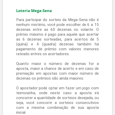
TOTAL:
R$ 0,00
ADICIONAR JOGO
FINALIZAR
VALOR TOTAL:
R$ 0,00
Mega Sena
A loteria mais famosa do Brasil, criada em 1996, a
Mega-Sena já faz parte da vida de muitos brasileiros e
da própria cultura popular. Afinal, não é difícil
encontrar aquele amigo ou familiar que faz suas