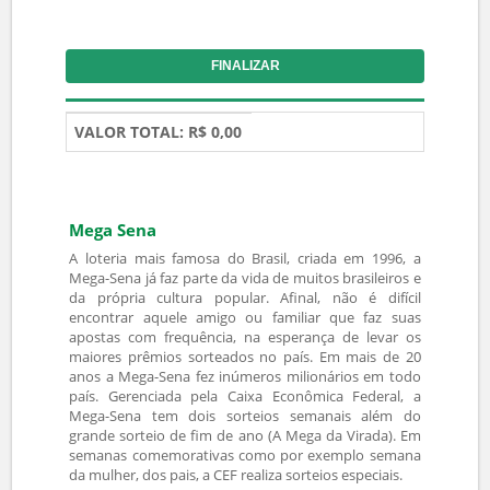
28
29
30
31
32
33
34
35
36
37
38
39
40
41
42
43
44
45
46
47
48
49
50
51
52
53
54
55
56
57
58
59
60
Mínimo dezenas:
15
PALPITAR
LIMPAR
SURPRESINHA:
MARCAR
TOTAL DEZENAS:
0