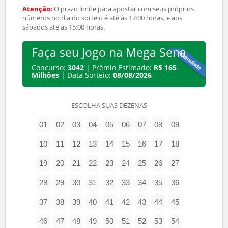
R$ 12,00
COMPRAR
MG-OQV-068
78 disponíveis de 80 cotas
Probabilidade: Boa
Série Premiada
R$ 15,00
COMPRAR
MG-PDK-041
48 disponíveis de 100 cotas
Probabilidade: Boa
R$ 5,00
COMPRAR