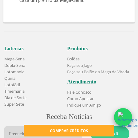
preciso ficar atento.
Como jogar na Mega-Sena Online
Para trazer ainda mais praticidade para sua vida,
é possível apostar sem sair de casa. A
Lotérica
Premiada
oferece a possibilidade de
jogar
online
. Tudo em um processo que te garante
segurança e a certeza de ter suas apostas
feitas a tempo.
Dias e horários do sorteio Caixa Mega-
Sena
Os sorteios da Mega-Sena são realizados três
vezes por semana, às terças, quintas e aos
sábados.​ . Ele é realizado em capitais diferentes
em todo o Brasil, que são também sorteadas
pela Caixa.
Mesmo que você não tenha tempo de apostar