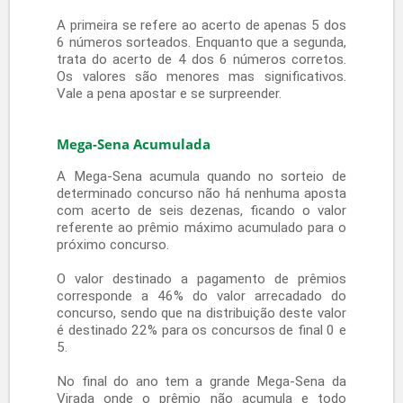
apostas com frequência, na esperança de levar os
maiores prêmios sorteados no país. Em mais de 20
anos a Mega-Sena fez inúmeros milionários em todo
país. Gerenciada pela Caixa Econômica Federal, a
Mega-Sena tem dois sorteios semanais além do
grande sorteio de fim de ano (A Mega da Virada). Em
semanas comemorativas como por exemplo semana
da mulher, dos pais, a CEF realiza sorteios especiais.
Loteria Mega-Sena
Para participar do sorteio da Mega-Sena não é
nenhum mistério, você pode escolher de 6 a 15
dezenas entre as 60 dezenas no volante. O
prêmio máximo é pago para aquele que acertar
as 6 dezenas sorteadas, para acertos de 5
(quina) e 4 (quadra) dezenas também há
pagamento de prêmio com valores menores
rateado entres os acertadores.
Quanto maior o número de dezenas for a
aposta, maior a chance de acerto e em caso de