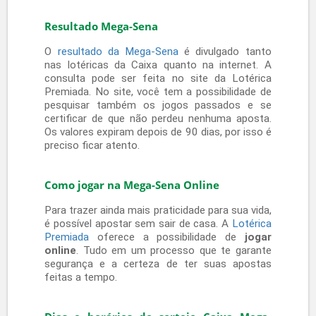
referente ao prêmio máximo acumulado para o
próximo concurso.
O valor destinado a pagamento de prêmios
corresponde a 46% do valor arrecadado do
concurso, sendo que na distribuição deste valor
é destinado 22% para os concursos de final 0 e
5.
No final do ano tem a grande Mega-Sena da
Virada onde o prêmio não acumula e todo
sorteio dos concursos durante o ano reserva
5% para este sorteio especial, além de uma
semana de apostas destinada somente a Mega
da Virada.
Sorteio Mega-Sena
Os sorteios acontecem fisicamente e são
registrados sempre, para garantir a segurança
de todo o processo. Eles são realizados em
globos, com a retirada dos números e o