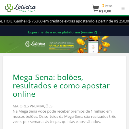
0
Itens
R$ 0,00
! Ganhe R$ 750,00 em créditos extras apostando a partir de R$ 250,00 
Experimente a nova plataforma (versão 2) →
Mega-Sena: bolões,
resultados e como apostar
online
MAIORES PREMIAÇÕES
Na Mega Sena você pode receber prêmios de 1 milhão em
nossos bolões. Os sorteios da Mega-Sena são realizados três
vezes por semana, às terças, quintas e aos sábados.