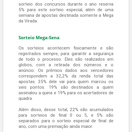
premiação em apostas com maior número de
dezenas os prêmios são ainda maiores.
O apostador pode optar em fazer um jogo com
teimosinha, onde neste caso a aposta irá
concorrer a quantidade de sorteios desejada, ou
seja, você concorre a sorteios consecutivos
com a mesma combinação de sua aposta
inicial.
A primeira se refere ao acerto de apenas 5 dos
6 números sorteados. Enquanto que a segunda,
trata do acerto de 4 dos 6 números corretos.
Os valores são menores mas significativos.
Vale a pena apostar e se surpreender.
Mega-Sena Acumulada
A Mega-Sena acumula quando no sorteio de
determinado concurso não há nenhuma aposta
com acerto de seis dezenas, ficando o valor