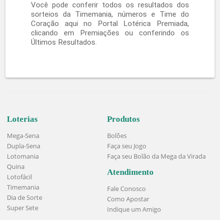
Dias e horários do sorteio Timemania da
Caixa
As Loterias da Caixa realizam o sorteio da
Timemania todas as terças, quintas e sábados,
a partir das 20h. Assim, você pode conferir se
foi um dos sortudos e grandes premiados da
noite. Vale lembrar, entretanto, que o valor do
prêmio é dividido entre quatro faixas. Confira
como ele é distribuído:
Aos jogadores que acertarem todos os
números sorteados, sete no total, é destinado
50% do valor total da premiação. Enquanto
isso, para aqueles que tiveram seis números
sorteados, 20% da premiação é distribuída. O
mesmo acontece para quem acertar cinco dos
sete números sorteados.
Os 10% restantes são acumulados e
distribuídos entre as pessoas que acertarem