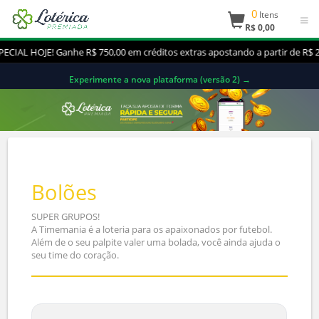
0
Itens
R$ 0,00
L HOJE! Ganhe R$ 750,00 em créditos extras apostando a partir de R$ 2
Experimente a nova plataforma (versão 2) →
Bolões
SUPER GRUPOS!
A Timemania é a loteria para os apaixonados por futebol.
Além de o seu palpite valer uma bolada, você ainda ajuda o
seu time do coração.