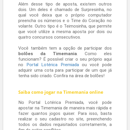
Timemania
A Timemania foi criada para os apaixonados
por futebol, que podem aliar o time do coração
à chance de ganhar altos prêmios em dinheiro.
No Portal Lotérica Premiada, é possível
participar dos concursos dessa modalidade de
maneira fácil e prática, sem sair do conforto de
sua casa. Aproveite!
Loterias Caixa Timemania
Jogar na Timemania das Loterias da Caixa é
muito simples. Nos jogos, são disponibilizados
80 números e 80 times brasileiros de futebol.
Você escolhe dez números e um Time do
Coração para fazer a sua aposta. Sete
números são sorteados e, se acertar de três a
sete, você ganha. O mesmo acontece caso seu
time seja selecionado no sorteio.