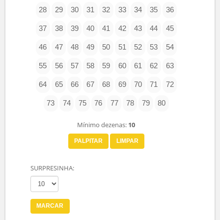
Atenção:
O prazo limite para apostar com seus próprios
números no dia do sorteio é até às 17:00 horas, e aos
sábados até às 15:00 horas.
Faça seu Jogo na Timemania
Concurso:
2426
| Prêmio Estimado:
R$ 600 Mil
|
Data Sorteio:
08/08/2026
ESCOLHA SUAS DEZENAS
01
02
03
04
05
06
07
08
09
10
11
12
13
14
15
16
17
18
19
20
21
22
23
24
25
26
27
28
29
30
31
32
33
34
35
36