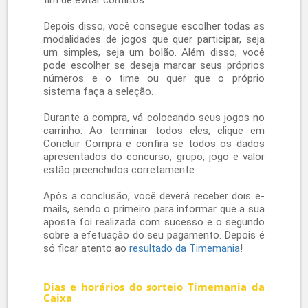
Além desse tipo de aposta, existem outros
dois. Um deles é chamado de Surpresinha, no
qual você deixa que o próprio computador
preencha os números e o Time do Coração no
volante. Outro tipo é o Teimosinha, que permite
que você utilize a mesma aposta por dois ou
quatro concursos consecutivos.
Você também tem a opção de participar dos
bolões da Timemania
. Como eles
funcionam? É possível criar o seu próprio aqui
no
Portal Lotérica Premiada
ou você pode
adquirir uma cota para participar de um que já
tenha sido criado. Confira na área de bolões!
Saiba como jogar na Timemania online
No Portal Lotérica Premiada, você pode
apostar na Timemania de maneira mais rápida e
fazer quantos jogos quiser. Para isso, basta