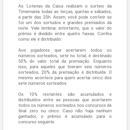
realizar o seu cadastro no site, preenchendo
todos os dados requisitados corretamente, a
fim de evitar conflitos.
Depois disso, você consegue escolher todas as
modalidades de jogos que quer participar, seja
um simples, seja um bolão. Além disso, você
pode escolher se deseja marcar seus próprios
números e o time ou quer que o próprio
sistema faça a seleção.
Durante a compra, vá colocando seus jogos no
carrinho. Ao terminar todos eles, clique em
Concluir Compra e confira se todos os dados
apresentados do concurso, grupo, jogo e valor
estão preenchidos corretamente.
Após a conclusão, você deverá receber dois e-
mails, sendo o primeiro para informar que a sua
aposta foi realizada com sucesso e o segundo
sobre a efetuação do seu pagamento. Depois é
só ficar atento ao
resultado da Timemania
!