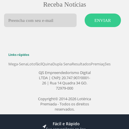
todos os números sorteados nos concursos de
final zero ou cinco. Caso não haja nenhum
ganhador, o prêmio é acumulado para o
concurso seguinte.
Você pode conferir todos os resultados dos
sorteios da Timemania, números e Time do
Coração aqui no Portal Lotérica Premiada,
clicando em Premiações ou conferindo os
Últimos Resultados.
Loterias
Produtos
Mega-Sena
Bolões
Dupla-Sena
Faça seu Jogo
Lotomania
Faça seu Bolão da Mega da Virada