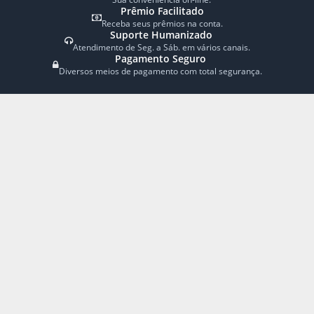
Quina
Atendimento
Lotofácil
Timemania
Fale Conosco
Dia de Sorte
Como Apostar
Super Sete
Indique um Amigo
Receba Notícias
ENVIAR
Links rápidos
Mega-Sena
Lotofácil
Quina
Dupla Sena
Resultados
Premiações
GJS Empreendedorismo Digital
LTDA | CNPJ: 20.747.907/0001-
26 | Rua 14 Quadra 34 GO.
72979-000