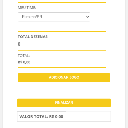
37
38
39
40
41
42
43
44
45
46
47
48
49
50
51
52
53
54
55
56
57
58
59
60
61
62
63
64
65
66
67
68
69
70
71
72
73
74
75
76
77
78
79
80
Mínimo dezenas:
10
PALPITAR
LIMPAR
SURPRESINHA:
MARCAR