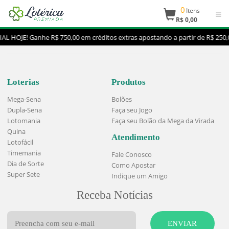
0
Itens
R$ 0,00
L HOJE! Ganhe R$ 750,00 em créditos extras apostando a partir de R$ 2
Loterias
Produtos
Mega-Sena
Bolões
Dupla-Sena
Faça seu Jogo
Lotomania
Faça seu Bolão da Mega da Virada
Quina
Atendimento
Lotofácil
Timemania
Fale Conosco
Dia de Sorte
Como Apostar
Super Sete
Indique um Amigo
Receba Notícias