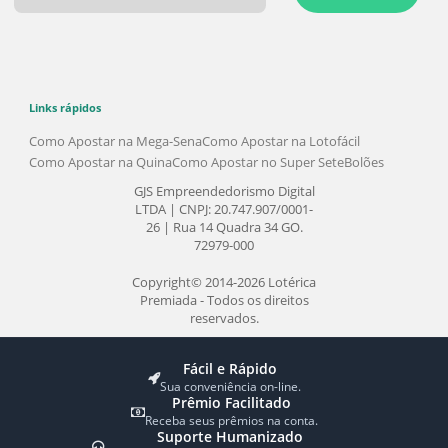
ENVIAR
Links rápidos
Como Apostar na Mega-Sena
Como Apostar na Lotofácil
Como Apostar na Quina
Como Apostar no Super Sete
Bolões
GJS Empreendedorismo Digital
LTDA | CNPJ: 20.747.907/0001-
26 | Rua 14 Quadra 34 GO.
72979-000
Copyright© 2014-2026 Lotérica
Premiada - Todos os direitos
reservados.
Fácil e Rápido
Sua conveniência on-line.
Prêmio Facilitado