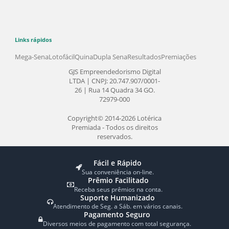
Lotofácil
Timemania
Fale Conosco
Dia de Sorte
Como Apostar
Super Sete
Indique um Amigo
Receba Notícias
ENVIAR
Links rápidos
Mega-Sena
Lotofácil
Quina
Dupla Sena
Resultados
Premiações
GJS Empreendedorismo Digital
LTDA | CNPJ: 20.747.907/0001-
26 | Rua 14 Quadra 34 GO.
72979-000