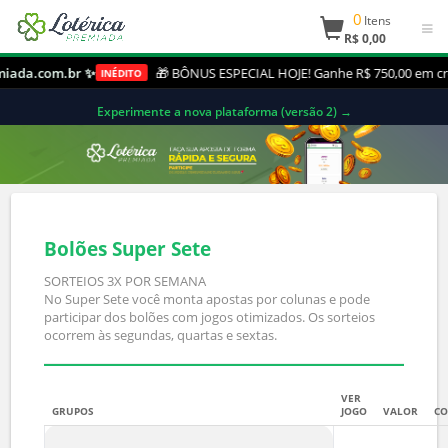
0
Itens
R$ 0,00
iada.com.br ✨
🎁 BÔNUS ESPECIAL HOJE! Ganhe R$ 750,00 em cr
INÉDITO
Experimente a nova plataforma (versão 2) →
Bolões Super Sete
SORTEIOS 3X POR SEMANA
No Super Sete você monta apostas por colunas e pode
participar dos bolões com jogos otimizados. Os sorteios
ocorrem às segundas, quartas e sextas.
VER
GRUPOS
JOGO
VALOR